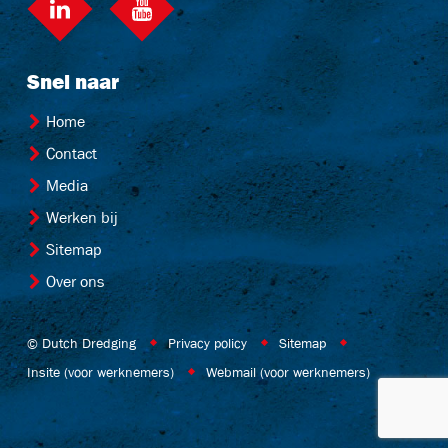
LinkedIn
Youtube
Snel naar
Home
Contact
Media
Werken bij
Sitemap
Over ons
© Dutch Dredging
Privacy policy
Sitemap
Insite (voor werknemers)
Webmail (voor werknemers)
Website by OrangeTalent