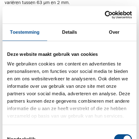
variëren tussen 63 µm en 2 mm.
Zand komt meestal voor als sediment, hetgeen wil zeggen dat
het zand vervoerd is door water of wind. Zo zijn stranden,
woestijnen, rivieren en duinen ontstaan.
Toestemming
Details
Over
Er bestaan veel verschillende soorten zand, ieder met zijn eigen
samenstelling en eigenschappen.
Deze website maakt gebruik van cookies
Zand wordt gewonnen op zee en in rivieren en is afkomstig uit
Nederland.
We gebruiken cookies om content en advertenties te
personaliseren, om functies voor social media te bieden
Zand wordt ongebonden toegepast als schone grond, en valt
en om ons websiteverkeer te analyseren. Ook delen we
onder de BRL 9313 certificering. (zand uit dynamische
informatie over uw gebruik van onze site met onze
wingebieden).
partners voor social media, adverteren en analyse. Deze
partners kunnen deze gegevens combineren met andere
Diverse soorten zand hebben wij op voorraad op onze locaties.
informatie die u aan ze heeft verstrekt of die ze hebben
Wij kunnen iedere hoeveelheid franco werk verzorgen; losgestort
verzameld op basis van uw gebruik van hun services.
of in handige Big Bags.
Toestemmingsselectie
Grind
Noodzakelijk