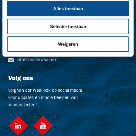
Contact
Alles toestaan
Zandhandel & Overslagbedrijf Van der Waal B.V.
Dr. Langeveldplein 11
Selectie toestaan
3361 HE Sliedrecht
The Netherlands
Weigeren
+31 (0) 78 615 12 86
info@vanderwaalbv.nl
Volg ons
Volg Van der Waal ook op social media
voor updates en mooie beelden van
zandprojecten!
LinkedIn
Youtube