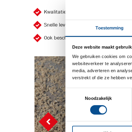
Kwalitatief hoogstaand zand
Snelle levering mogelijk
Toestemming
Ook beschikbaar met RAW-keuring
Deze website maakt gebruik
We gebruiken cookies om cont
websiteverkeer te analyseren
media, adverteren en analys
verstrekt of die ze hebben v
Toestemmingsselectie
Noodzakelijk
Vorige