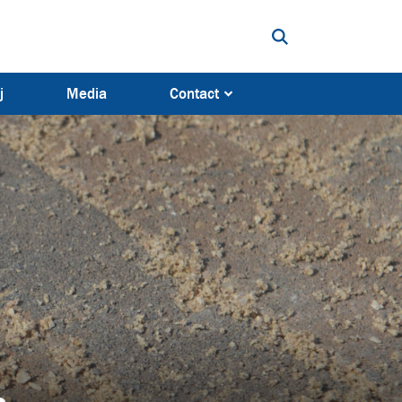
Open zoekbalk
j
Media
Contact